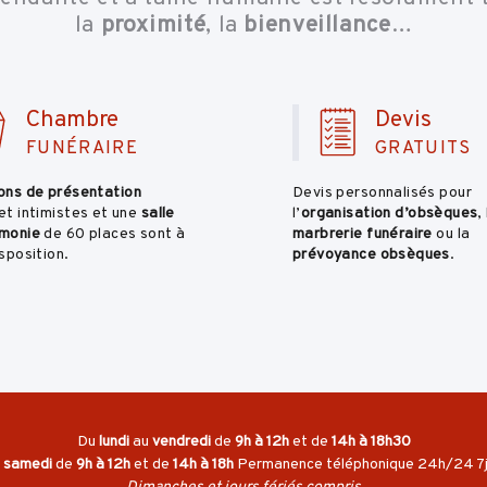
la
proximité
, la
bienveillance
…
Chambre
Devis
FUNÉRAIRE
GRATUITS
ons de présentation
Devis personnalisés pour
et intimistes et une
salle
l’
organisation d’obsèques
,
monie
de 60 places sont à
marbrerie funéraire
ou la
sposition.
prévoyance obsèques
.
Du
lundi
au
vendredi
de
9h à 12h
et de
14h à 18h30
e
samedi
de
9h à 12h
et de
14h à 18h
Permanence téléphonique 24h/24 7