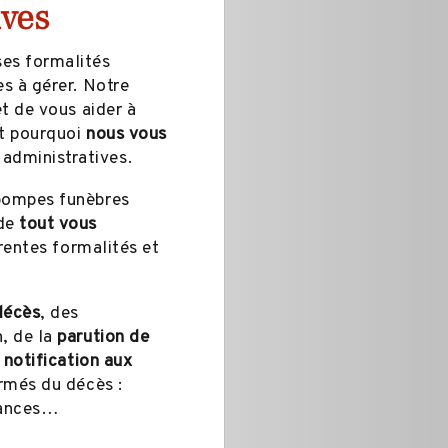
ives
es formalités
s à gérer. Notre
t de vous aider à
st pourquoi
nous vous
administratives.
 pompes funèbres
 de
tout vous
rentes formalités et
décès
, des
, de la
parution de
a
notification aux
rmés du décès :
rances…