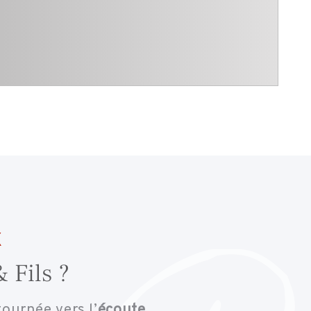
x
 Fils ?
ournée vers l’
écoute
,