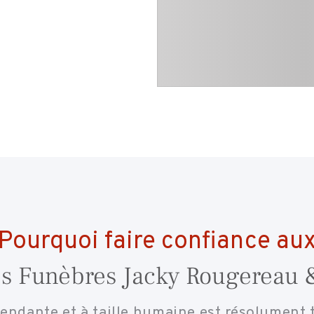
Pourquoi faire confiance au
 Funèbres Jacky Rougereau &
endante et à taille humaine est résolument t